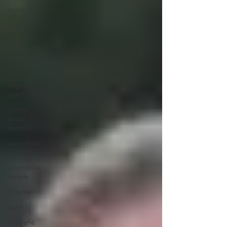
outdoor
convegni
svago
Campionati
Vittoria
english
sport camp
centro
estivo
sportivo
assembela
sociale
assemblea
sociale
Offerte
corsi
jackcaffè