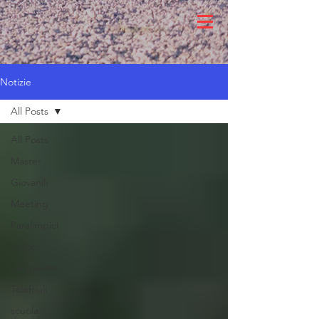
Notizie
All Posts
All Posts
Master
Giovanili
Meeting
Paralimpici
Indoor
campestre
Telefriuli
scuola