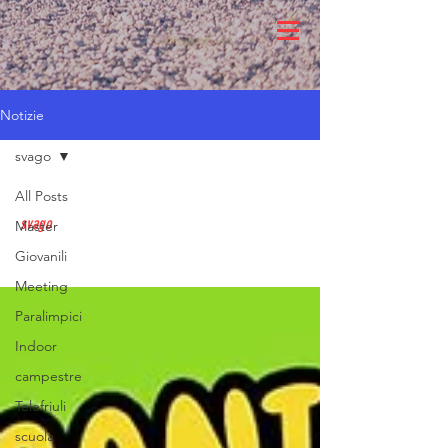
Notizie
svago
All Posts
svago
Master
Giovanili
Meeting
Paralimpici
Indoor
campestre
Telefriuli
scuola