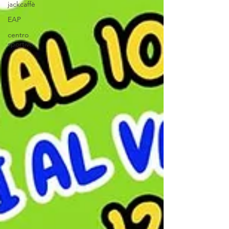
jackcaffè
EAP
centro
sportivo