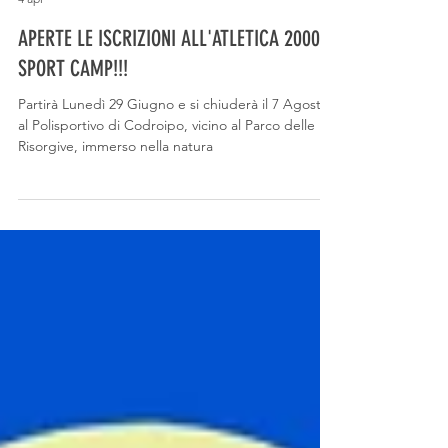
Asd Atletica 2000
4 apr
APERTE LE ISCRIZIONI ALL'ATLETICA 2000
SPORT CAMP!!!
Partirà Lunedì 29 Giugno e si chiuderà il 7 Agosto,
al Polisportivo di Codroipo, vicino al Parco delle
Risorgive, immerso nella natura