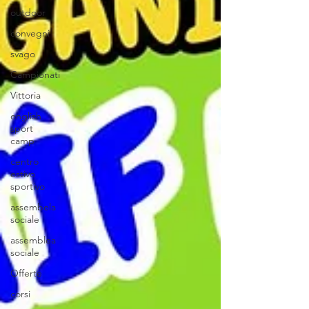
outdoor
convegni
svago
Campionati
Vittoria
english
sport
camp
centro
estivo
sportivo
assembela
sociale
assemblea
sociale
Offerte
corsi