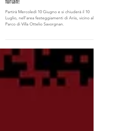
SPORTIVO DI ARIIS! Il prin cjamp estîf par
furlan!
Partirà Mercoledì 10 Giugno e si chiuderà il 10
Luglio, nell'area festeggiamenti di Ariis, vicino al
Parco di Villa Ottelio Savorgnan.