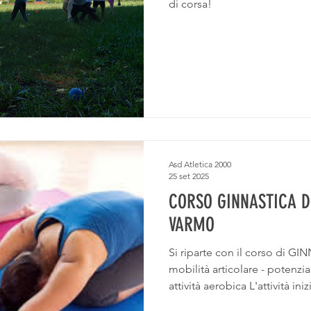
di corsa!
Asd Atletica 2000
25 set 2025
CORSO GINNASTICA D
VARMO
Si riparte con il corso di 
mobilità articolare - potenzi
attività aerobica L'attività ini
questa cadenza: