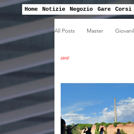
Home
Notizie
Negozio
Gare
Corsi
All Posts
Master
Giovanil
outdoor
convegni
corsi
centro estivo sportivo
a
EAP
centro sportivo