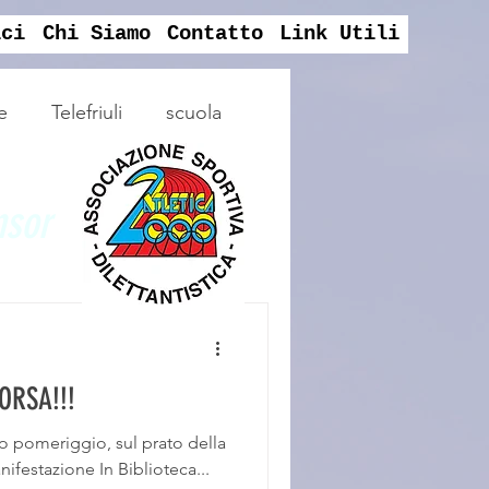
ici
Chi Siamo
Contatto
Link Utili
e
Telefriuli
scuola
mp
nsor
corsi
jackcaffè
CORSA!!!
gio, sul prato della
ifestazione In Biblioteca...