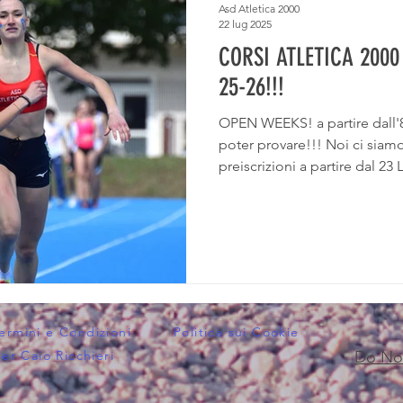
Asd Atletica 2000
22 lug 2025
CORSI ATLETICA 2000
25-26!!!
OPEN WEEKS! a partire dall'8 Settembre 2 settimane per
poter provare!!! Noi ci siam
preiscrizioni a partire dal 23 
ermini e Condizioni
Politica sui Cookie
r Caio Ricchieri
Do Not