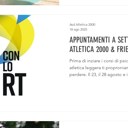
Asd Atletica 2000
18 ago 2025
APPUNTAMENTI A SE
ATLETICA 2000 & FRI
Prima di inziare i corsi di psicomotricità, attività motoria,
atletica leggera ti propron
perdere. Il 23, il 28 agosto e il 7 settembre abbiamo
organizzato assieme ad una s
appuntamenti imperdibili!!