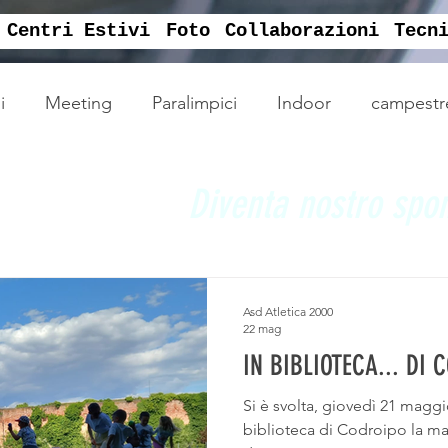
Centri Estivi
Foto
Collaborazioni
Tecn
i
Meeting
Paralimpici
Indoor
campestr
svago
Campionati
Vittoria
english sport ca
Diventa nostro spo
ssembela sociale
assemblea sociale
Offerte
Asd Atletica 2000
22 mag
IN BIBLIOTECA... DI 
Si è svolta, giovedì 21 maggio pomerig
biblioteca di Codroipo la man