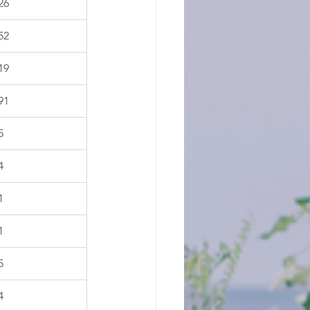
26
52
19
91
5
4
1
1
5
4