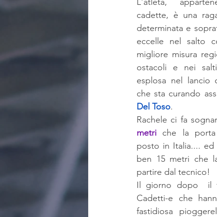
L'atleta, apparten
cadette, è una rag
determinata e sopratt
eccelle nel salto c
migliore misura regi
ostacoli e nei salt
esplosa nel lancio d
che sta curando ass
Del Toso
.
Rachele ci fa sogna
metri
 che la porta
posto in Italia.... e
ben 15 metri che las
partire dal tecnico!
Il giorno dopo  il 
Cadetti-e che hann
fastidiosa pioggere