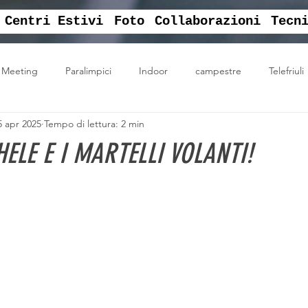
Centri Estivi
Foto
Collaborazioni
Tecn
Meeting
Paralimpici
Indoor
campestre
Telefriuli
5 apr 2025
Tempo di lettura: 2 min
ati
Vittoria
english sport camp
centro estivo sportivo
ELE E I MARTELLI VOLANTI!
corsi
jackcaffè
EAP
centro sportivo