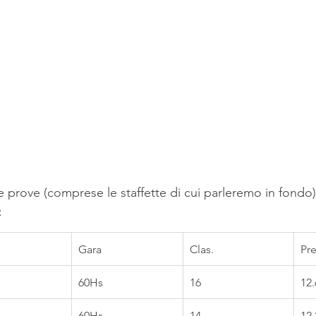
ie prove (comprese le staffette di cui parleremo in fondo). 
:
Gara
Clas.
Pr
60Hs
16
12.
60Hs
14
12.