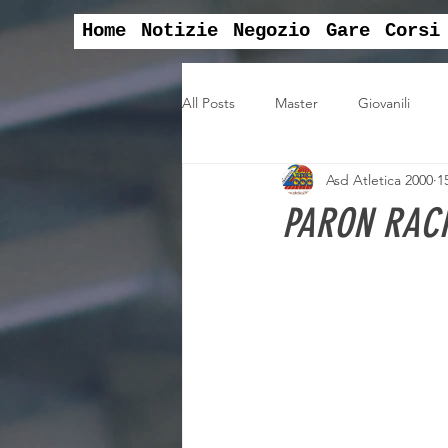
Home
Notizie
Negozio
Gare
Corsi
All Posts
Master
Giovanili
Asd Atletica 2000
1
convegni
svago
Campion
PARON RACH
assemblea sociale
Offerte