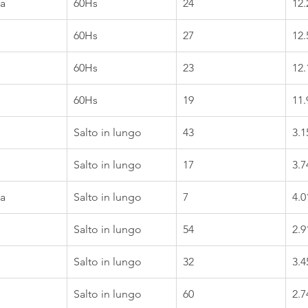
a
60Hs
24
12.
60Hs
27
12.
60Hs
23
12.
60Hs
19
11.
Salto in lungo
43
3.1
Salto in lungo
17
3.7
a
Salto in lungo
7
4.0
Salto in lungo
54
2.9
Salto in lungo
32
3.4
Salto in lungo
60
2.7