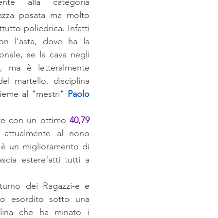
ente alla categoria 
azza posata ma molto 
utto poliedrica. Infatti 
on l'asta, dove ha la 
onale, se la cava negli 
i, ma è letteralmente 
el martello, disciplina 
ieme al "mestri" 
Paolo 
re con un ottimo 
40,79 
 attualmente al nono 
d è un miglioramento di 
cia esterefatti tutti a 
turno dei Ragazzi-e e 
o esordito sotto una 
llina che ha minato i 