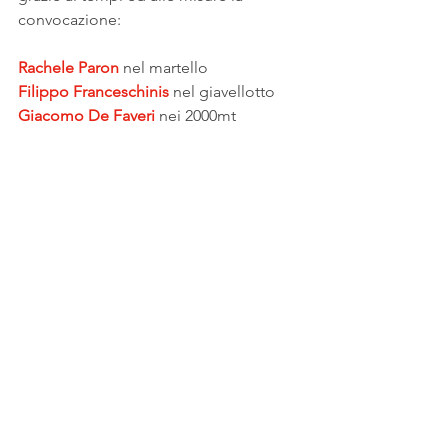
convocazione:
Rachele Paron
 nel martello
Filippo Franceschinis 
nel giavellotto
Giacomo De Faveri 
nei 2000mt
Grande rammarico per Clarissa Gobbo 
che per pochi decine di centimetri (pur 
avendo nel braccio la misura, ne siamo 
convinti!) ha mancato la 
convocazione... sarà uno stimolo per il 
prossimo anno!
atletica2000
fvg
gare
#atletica2000
atletica
Giovanili
Campionati