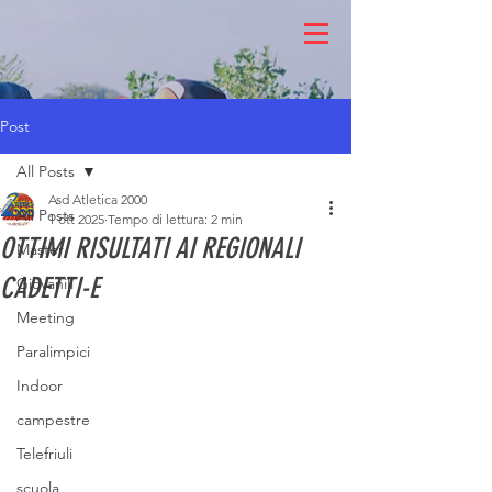
Post
All Posts
Asd Atletica 2000
All Posts
1 ott 2025
Tempo di lettura: 2 min
OTTIMI RISULTATI AI REGIONALI
Master
CADETTI-E
Giovanili
Meeting
Paralimpici
Indoor
campestre
Telefriuli
scuola