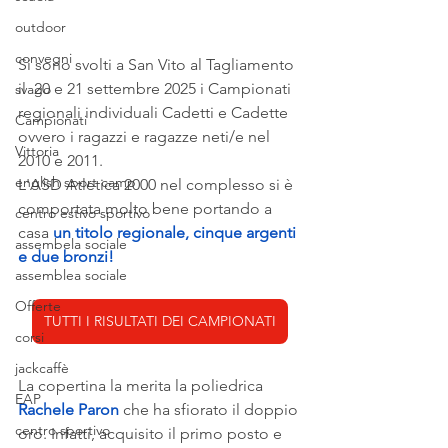
outdoor
convegni
Si sono svolti a San Vito al Tagliamento 
il  20 e 21 settembre 2025 i Campionati 
svago
regionali individuali Cadetti e Cadette 
Campionati
ovvero i ragazzi e ragazze neti/e nel 
Vittoria
2010 e 2011.
english sport camp
L'ASD Atletica 2000 nel complesso si è 
comportata molto bene portando a  
centro estivo sportivo
casa 
un titolo regionale, cinque argenti 
assembela sociale
e due bronzi!
assemblea sociale
Offerte
TUTTI I RISULTATI DEI CAMPIONATI
corsi
jackcaffè
La copertina la merita la poliedrica 
EAP
Rachele Paron
 che ha sfiorato il doppio 
centro sportivo
oro. Infatti, acquisito il primo posto e 