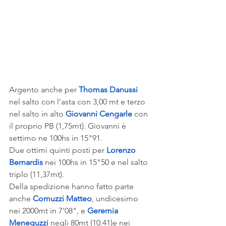
Argento anche per 
Thomas Danussi
nel salto con l'asta con 3,00 mt e terzo 
nel salto in alto 
Giovanni Cengarle
 con 
il proprio PB (1,75mt). Giovanni è 
settimo ne 100hs in 15"91.
Due ottimi quinti posti per 
Lorenzo 
Bernardis
 nei 100hs in 15"50 e nel salto 
triplo (11,37mt).
Della spedizione hanno fatto parte  
anche 
Comuzzi Matteo
, undicesimo 
nei 2000mt in 7'08", e 
Geremia 
Meneguzzi
 negli 80mt (10.41)e nei 