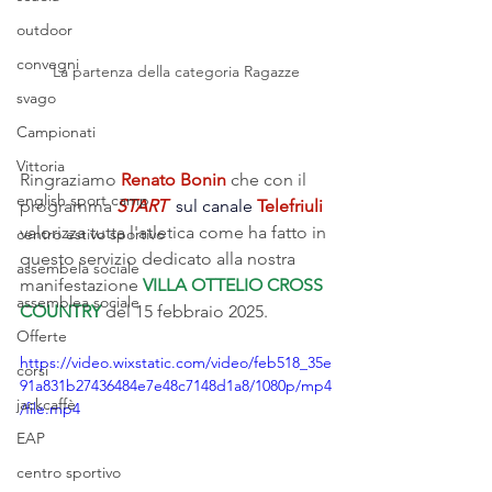
outdoor
convegni
La partenza della categoria Ragazze
svago
Campionati
Vittoria
Ringraziamo 
Renato Bonin
 che con il 
english sport camp
programma 
START  
sul canale
 Telefriuli
valorizza tutta l'atletica come ha fatto in 
centro estivo sportivo
questo servizio dedicato alla nostra 
assembela sociale
manifestazione 
VILLA OTTELIO CROSS 
assemblea sociale
COUNTRY
 del 15 febbraio 2025.
Offerte
https://video.wixstatic.com/video/feb518_35e
corsi
91a831b27436484e7e48c7148d1a8/1080p/mp4
jackcaffè
/file.mp4
EAP
centro sportivo