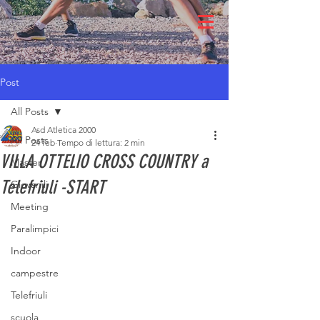
Post
All Posts
Asd Atletica 2000
All Posts
24 feb
Tempo di lettura: 2 min
VILLA OTTELIO CROSS COUNTRY a
Master
Telefriuli -START
Giovanili
Meeting
Paralimpici
Indoor
campestre
Telefriuli
scuola