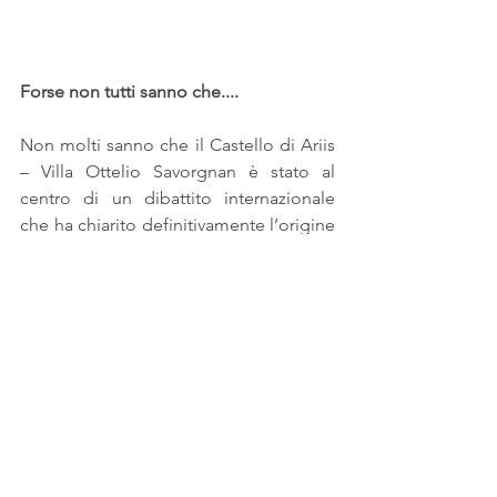
Forse non tutti sanno che....
Non molti sanno che il Castello di Ariis 
– Villa Ottelio Savorgnan è stato al 
centro di un dibattito internazionale 
che ha chiarito definitivamente l’origine 
della vera storia di Romeo e Giulietta. 
Infatti, la storia d’amore raccontata da 
Shakespeare nella realtà ha visto 
protagonista questo borgo in provincia 
di Udine: Giulietta altri non era che la 
nobile friulana Lucina Savorgnan e 
Romeo il capitano di cavalleria 
vicentino Luigi da Porto.
Shakespeare in seguito riprese la storia 
e creò la celebre tragedia teatrale tra il 