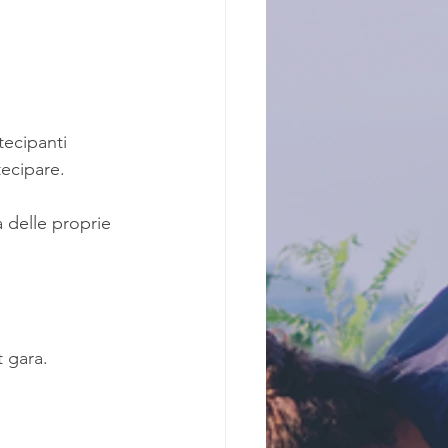
tecipanti 
ecipare.  
 delle proprie 
t gara.