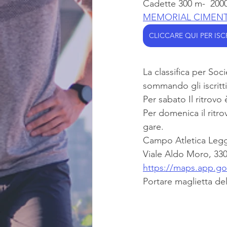
Cadette 300 m-  2000
MEMORIAL CIMENT
CLICCARE QUI PER ISC
La classifica per Soc
sommando gli iscritti
Per sabato Il ritrovo 
Per domenica il ritr
gare.
Campo Atletica Leg
Viale Aldo Moro, 33
https://maps.app.g
Portare maglietta del