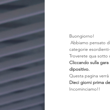
Buongiorno!
 Abbiamo pensato di facilitare ai tecnici ed ai genitori le modalità di iscrizione per le 
categorie esordienti-
Troverete qua sotto 
Cliccando sulla gara 
dipositivo.
Questa pagina verrà
Dieci giorni prima de
Incominciamo!!