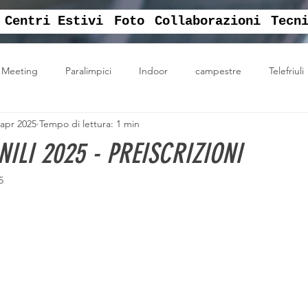
Centri Estivi
Foto
Collaborazioni
Tecn
Meeting
Paralimpici
Indoor
campestre
Telefriuli
 apr 2025
Tempo di lettura: 1 min
ati
Vittoria
english sport camp
centro estivo sportivo
ILI 2025 - PREISCRIZIONI
5
corsi
jackcaffè
EAP
centro sportivo