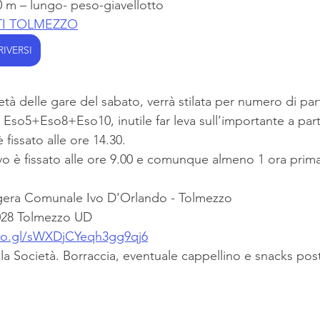
 m – lungo- peso-giavellotto
I TOLMEZZO
RIVERSI
ietà delle gare del sabato, verrà stilata per numero di par
 Eso5+Eso8+Eso10, inutile far leva sull’importante a part
è fissato alle ore 14.30.
ovo è fissato alle ore 9.00 e comunque almeno 1 ora prima
gera Comunale Ivo D'Orlando - Tolmezzo
028 Tolmezzo UD
oo.gl/sWXDjCYeqh3gg9qj6
la Società. Borraccia, eventuale cappellino e snacks pos