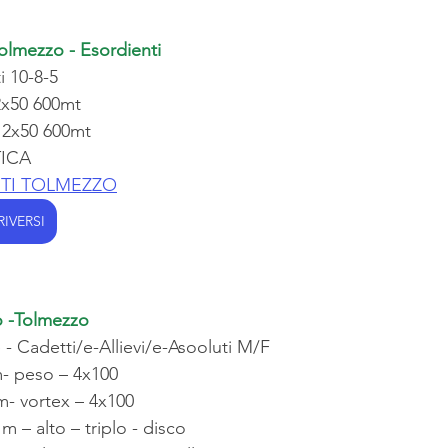
olmezzo - Esordienti
i 10-8-5
2x50 600mt
 2x50 600mt
TICA
TI TOLMEZZO
RIVERSI
 -Tolmezzo
 - Cadetti/e-Allievi/e-Asooluti M/F
m- peso – 4x100
m- vortex – 4x100
m – alto – triplo - disco