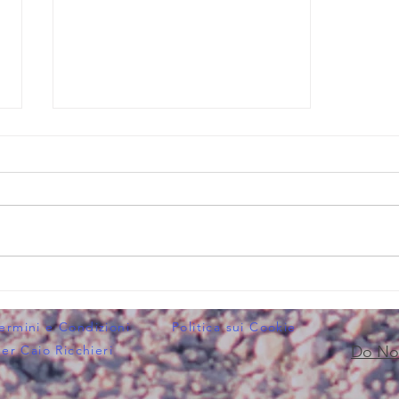
ATLETICA 2000: TITOLO ITALIANO
GIOVANILE!
ermini e Condizioni
Politica sui Cookie
r Caio Ricchieri
Do Not