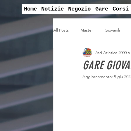
Home
Notizie
Negozio
Gare
Corsi
All Posts
Master
Giovanili
Asd Atletica 2000
6
convegni
svago
Campion
GARE GIOVAN
Aggiornamento:
9 giu 202
assemblea sociale
Offerte