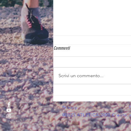
Commenti
Scrivi un commento...
APERTE LE ISCRIZIONI ALL'ATLETICA 2000
SPORT CAMP!!!
Privacy
T
@2025 ATLETICA 2000 Creato pe