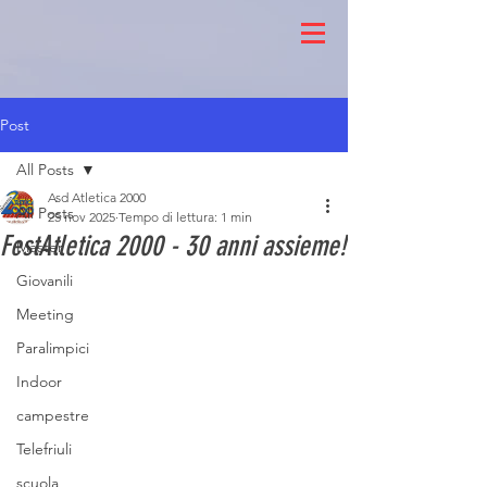
Post
All Posts
Asd Atletica 2000
All Posts
25 nov 2025
Tempo di lettura: 1 min
FestAtletica 2000 - 30 anni assieme!
Master
Giovanili
Meeting
Paralimpici
Indoor
campestre
Telefriuli
scuola