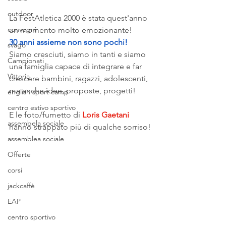
outdoor
La FestAtletica 2000 è stata quest'anno 
convegni
un momento molto emozionante!
30 anni assieme non sono pochi!
svago
Siamo cresciuti, siamo in tanti e siamo 
Campionati
una famiglia capace di integrare e far 
Vittoria
crescere bambini, ragazzi, adolescenti, 
ma anche idee, proposte, progetti!
english sport camp
centro estivo sportivo
E le foto/fumetto di 
Loris Gaetani 
assembela sociale
hanno strappato più di qualche sorriso!
assemblea sociale
Offerte
corsi
jackcaffè
EAP
centro sportivo