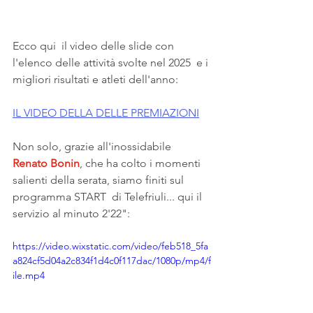
Ecco qui  il video delle slide con 
l'elenco delle attività svolte nel 2025  e i 
migliori risultati e atleti dell'anno:
IL VIDEO DELLA DELLE PREMIAZIONI
Non solo, grazie all'inossidabile 
Renato Bonin
, che ha colto i momenti 
salienti della serata, siamo finiti sul 
programma START  di Telefriuli... qui il 
servizio al minuto 2'22":
https://video.wixstatic.com/video/feb518_5fa
a824cf5d04a2c834f1d4c0f117dac/1080p/mp4/f
ile.mp4