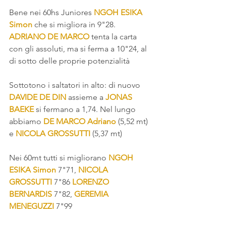
Bene nei 60hs Juniores 
NGOH ESIKA 
Simon
 che si migliora in 9"28. 
ADRIANO DE MARCO 
tenta la carta 
con gli assoluti, ma si ferma a 10"24, al 
di sotto delle proprie potenzialità
Sottotono i saltatori in alto: di nuovo 
DAVIDE DE DIN
 assieme a 
JONAS 
BAEKE
 si fermano a 1,74. Nel lungo 
abbiamo 
DE MARCO Adriano
 (5,52 mt) 
e 
NICOLA GROSSUTTI
 (5,37 mt)
Nei 60mt tutti si migliorano 
NGOH 
ESIKA Simon
 7"71, 
NICOLA 
GROSSUTTI
 7"86 
LORENZO 
BERNARDIS
 7"82, 
GEREMIA 
MENEGUZZI
 7"99