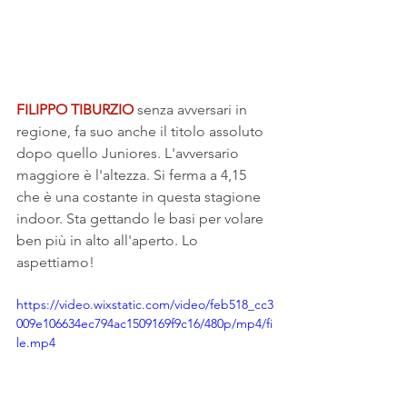
FILIPPO TIBURZIO
 senza avversari in 
regione, fa suo anche il titolo assoluto 
dopo quello Juniores. L'avversario 
maggiore è l'altezza. Si ferma a 4,15 
che è una costante in questa stagione 
indoor. Sta gettando le basi per volare 
ben più in alto all'aperto. Lo 
aspettiamo!
https://video.wixstatic.com/video/feb518_cc3
009e106634ec794ac1509169f9c16/480p/mp4/fi
le.mp4