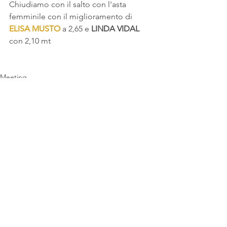
Chiudiamo con il salto con l'asta 
femminile con il miglioramento di 
ELISA MUSTO 
a 2,65 e 
LINDA VIDAL
con 2,10 mt
Meeting
Giovanili
Indoor
Mostra tutti
Post recenti