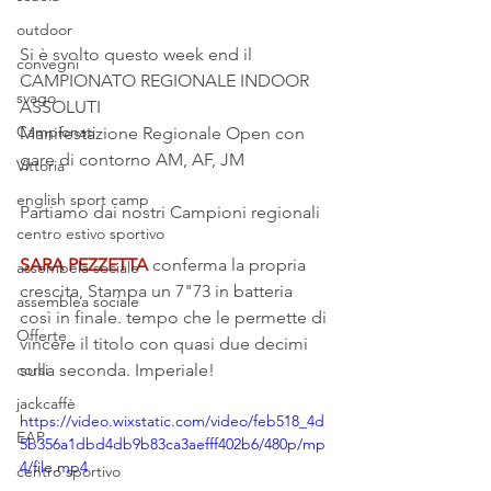
outdoor
Si è svolto questo week end il
convegni
CAMPIONATO REGIONALE INDOOR 
svago
ASSOLUTI
Campionati
Manifestazione Regionale Open con 
gare di contorno AM, AF, JM
Vittoria
english sport camp
Partiamo dai nostri Campioni regionali
centro estivo sportivo
SARA PEZZETTA
 conferma la propria 
assembela sociale
crescita, Stampa un 7"73 in batteria 
assemblea sociale
così in finale. tempo che le permette di 
Offerte
vincere il titolo con quasi due decimi 
sulla seconda. Imperiale!
corsi
jackcaffè
https://video.wixstatic.com/video/feb518_4d
EAP
5b356a1dbd4db9b83ca3aefff402b6/480p/mp
4/file.mp4
centro sportivo