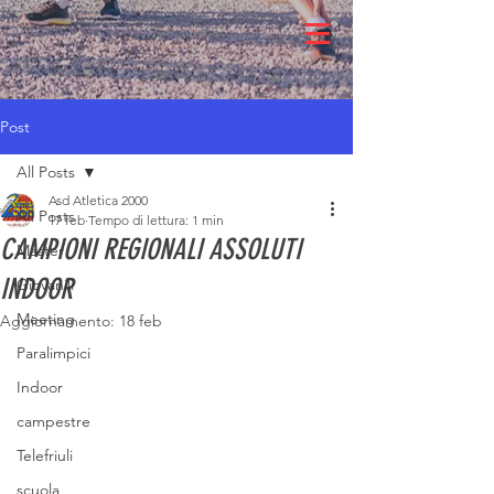
Post
All Posts
Asd Atletica 2000
All Posts
17 feb
Tempo di lettura: 1 min
CAMPIONI REGIONALI ASSOLUTI
Master
INDOOR
Giovanili
Meeting
Aggiornamento:
18 feb
Paralimpici
Indoor
campestre
Telefriuli
scuola