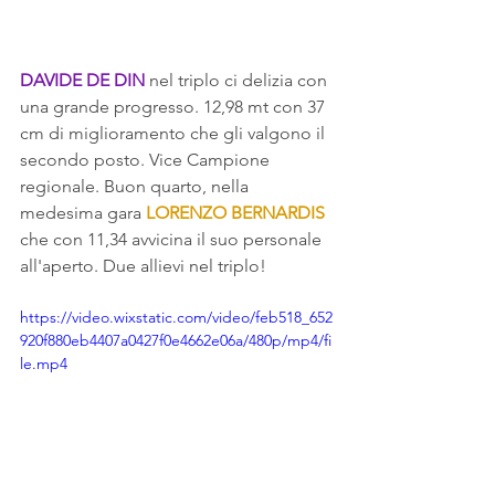
DAVIDE DE DIN 
nel triplo ci delizia con 
una grande progresso. 12,98 mt con 37 
cm di miglioramento che gli valgono il 
secondo posto. Vice Campione 
regionale. Buon quarto, nella 
medesima gara 
LORENZO BERNARDIS
che con 11,34 avvicina il suo personale 
all'aperto. Due allievi nel triplo!
https://video.wixstatic.com/video/feb518_652
920f880eb4407a0427f0e4662e06a/480p/mp4/fi
le.mp4