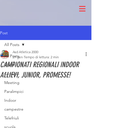
Post
All Posts
Asd Atletica 2000
All Posts
27 gen
Tempo di lettura: 2 min
CAMPIONATI REGIONALI INDOOR
Master
ALLIEVI, JUNIOR, PROMESSE!
Giovanili
Meeting
Paralimpici
Indoor
campestre
Telefriuli
scuola