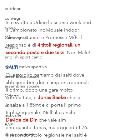
outdoor
convegni
Si è svolto a Udine lo scorso week end 
svago
il Campionato individuale indoor  
Allievi, e-Junior e Promesse M/F. Il 
Campionati
responso è di 
4 titoli regionali, un 
Vittoria
secondo posto e due terzi
. Non Male!
english sport camp
centro estivo sportivo
SALTI
Questo giro partiamo dai salti dove 
assembela sociale
abbiamo ben due campioni regionali
assemblea sociale
Il primo, dopo una gara molto 
Offerte
combattuta, è 
Jonas Baeke
 che si 
innalza a 1,85mt e ci porta il primo 
corsi
titolo regionale! Nell'alto anche 
jackcaffè
Davide de Din
 che vale alm
EAP
eno quanto Jonas, ma oggi èda 1,76.
centro sportivo
Il secondo titolo regionale nei salti è 