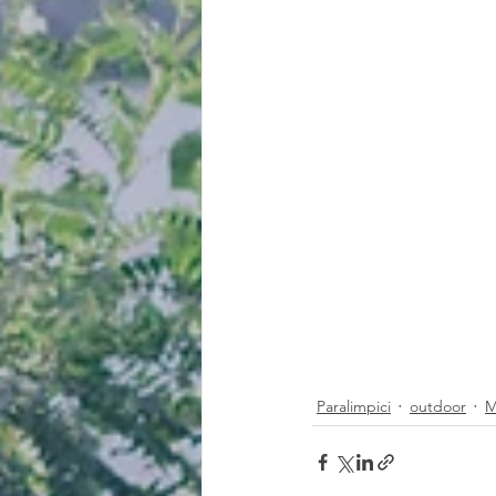
Paralimpici
outdoor
M