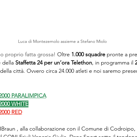
Luca di Montezemolo assieme a Stefano Miolo
 proprio fatta grossa! 
Oltre 
1.000 squadre
 pronte a pr
 della 
Staffetta 24 per un’ora Telethon
, in programma il 
della città. Ovvero circa 24.000 atleti e noi saremo prese
2000 PARALIMPICA
2000 WHITE
2000 RED
Braun , alla collaborazione con il Comune di Codroipo, co
 il CONI Friuli Venezia Giulia, Dana Sport sotto il tend