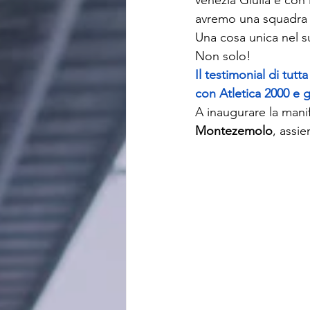
avremo una squadra c
Una cosa unica nel 
Non solo!
Il testimonial di tut
con Atletica 2000 e g
A inaugurare la mani
Montezemolo
, assie