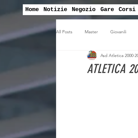
Home
Notizie
Negozio
Gare
Corsi
All Posts
Master
Giovanili
Asd Atletica 2000
2
convegni
svago
Campion
ATLETICA 2
assemblea sociale
Offerte