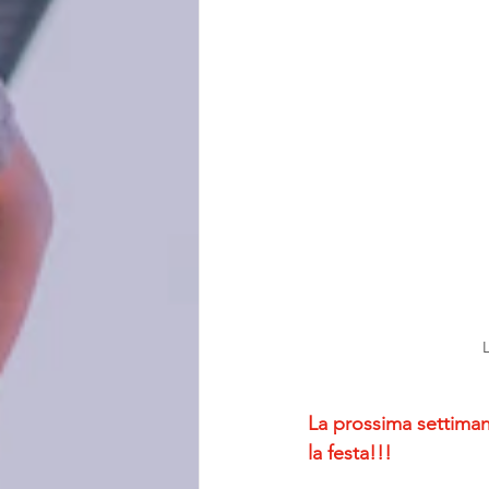
La prossima settimana
la festa!!!