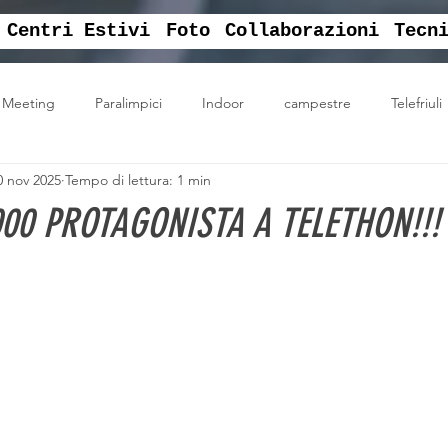
Centri Estivi
Foto
Collaborazioni
Tecn
Meeting
Paralimpici
Indoor
campestre
Telefriuli
0 nov 2025
Tempo di lettura: 1 min
ati
Vittoria
english sport camp
centro estivo sportivo
000 PROTAGONISTA A TELETHON!!!
corsi
jackcaffè
EAP
centro sportivo