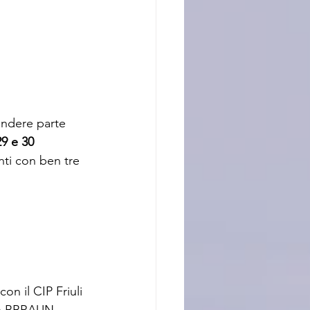
endere parte 
29 e 30 
nti con ben tre 
n il CIP Friuli 
one BBRAUN 