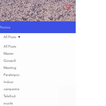
Notizie
All Posts
All Posts
Master
Giovanili
Meeting
Paralimpici
Indoor
campestre
Telefriuli
scuola