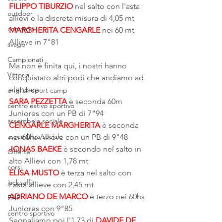
FILIPPO TIBURZIO
 nel salto con l'asta 
outdoor
allievi e la discreta misura di 4,05 mt
convegni
MARGHERITA CENGARLE
 nei 60 mt 
Allieve in 7"81
svago
Campionati
Ma non è finita qui, i nostri hanno 
Vittoria
conquistato altri podi che andiamo ad 
elencare
english sport camp
SARA PEZZETTA
 è seconda 60m 
centro estivo sportivo
Juniores con un PB di 7"94
assembela sociale
CENGARLE MARGHERITA
 è seconda 
assemblea sociale
nei 60hs Allieve con un PB di 9"48
JONAS BAEKE
 è secondo nel salto in 
Offerte
alto Allievi con 1,78 mt
corsi
ELISA MUSTO
 è terza nel salto con 
jackcaffè
l'asta allieve con 2,45 mt
ADRIANO DE MARCO 
è terzo nei 60hs 
EAP
Juniores con 9"85
centro sportivo
Segnaliamo poi l'1,73 di 
DAVIDE DE 