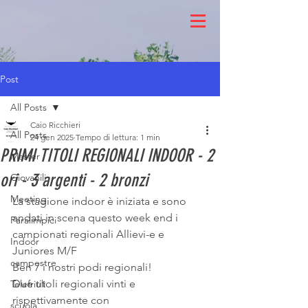
Post
All Posts
Caio Ricchieri
All Posts
24 gen 2025
Tempo di lettura: 1 min
PRIMI TITOLI REGIONALI INDOOR - 2
Master
ori - 3 argenti - 2 bronzi
Giovanili
Meeting
La stagione indoor è iniziata e sono 
andati in scena questo week end i 
Paralimpici
campionati regionali Allievi-e e 
Indoor
Juniores M/F
campestre
Ben 7 i nostri podi regionali!
Due titoli regionali vinti e 
Telefriuli
rispettivamente con
scuola