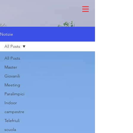
Notizie
All Posts
All Posts
Master
Giovanili
Meeting
Paralimpici
Indoor
campestre
Telefriuli
scuola