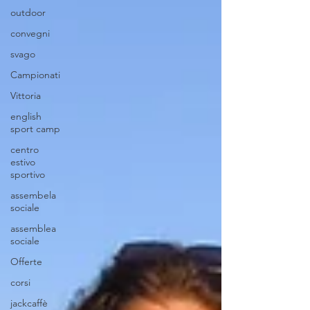
outdoor
convegni
svago
Campionati
Vittoria
english
sport camp
centro
estivo
sportivo
assembela
sociale
assemblea
sociale
Offerte
corsi
jackcaffè