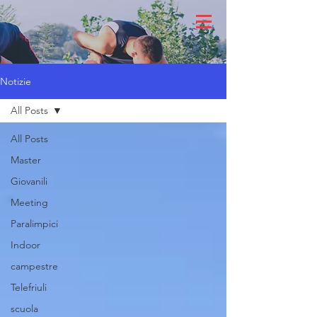
Notizie
All Posts
All Posts
Master
Giovanili
Meeting
Paralimpici
Indoor
campestre
Telefriuli
scuola