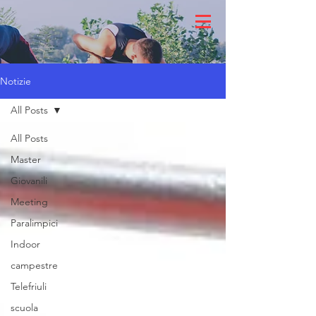
Notizie
All Posts
All Posts
Master
Giovanili
Meeting
Paralimpici
Indoor
campestre
Telefriuli
scuola