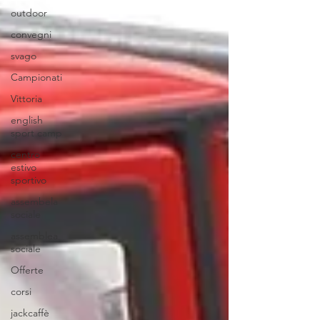
outdoor
convegni
svago
Campionati
Vittoria
english
sport camp
centro
estivo
sportivo
assembela
sociale
assemblea
sociale
Offerte
corsi
jackcaffè