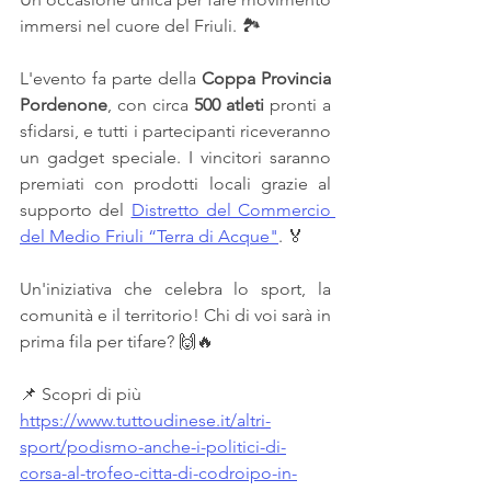
immersi nel cuore del Friuli. 🏞️  
L'evento fa parte della 
Coppa Provincia 
Pordenone
, con circa 
500 atleti 
pronti a 
sfidarsi, e tutti i partecipanti riceveranno 
un gadget speciale. I vincitori saranno 
premiati con prodotti locali grazie al 
supporto del 
Distretto del Commercio 
del Medio Friuli “Terra di Acque"
. 🏅  
Un'iniziativa che celebra lo sport, la 
comunità e il territorio! Chi di voi sarà in 
prima fila per tifare? 🙌🔥  
📌 Scopri di più 
https://www.tuttoudinese.it/altri-
sport/podismo-anche-i-politici-di-
corsa-al-trofeo-citta-di-codroipo-in-