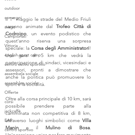
outdoor
convegni
Il 1º maggio le strade del Medio Friuli 
saranno animate dal 
Trofeo Città di 
svago
Codroipo
, un evento podistico che 
Campionati
quest'anno riserva una sorpresa 
Vittoria
speciale: la 
Corsa degli Amministratori
! 
english sport camp
Una gara di 5 km che vedrà la 
partecipazione di sindaci, vicesindaci e 
centro estivo sportivo
assessori, pronti a dimostrare che 
assembela sociale
anche la politica può promuovere lo 
assemblea sociale
sport e la socialità.  
Offerte
Oltre alla corsa principale di 10 km, sarà 
corsi
possibile prendere parte alla 
jackcaffè
camminata non competitiva di 8 km, 
attraverso luoghi simbolici come 
Villa 
EAP
Manin
 e il 
Mulino di Bosa
. 
centro sportivo
Un'occasione unica per fare movimento 