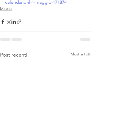
calendario-il-1-maggio-171874
Master
Mostra tutti
Post recenti