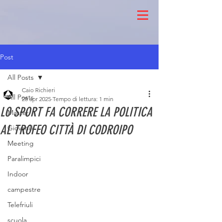
Post
All Posts
Caio Richieri
All Posts
28 apr 2025
Tempo di lettura: 1 min
LO SPORT FA CORRERE LA POLITICA
Master
AL TROFEO CITTÀ DI CODROIPO
Giovanili
Meeting
Paralimpici
Indoor
campestre
Telefriuli
scuola