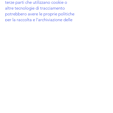
terze parti che utilizzano cookie o
altre tecnologie di tracciamento
potrebbero avere le proprie politiche
per la raccolta e l'archiviazione delle
informazioni. Poiché questi servizi
sono al di fuori del nostro controllo, le
loro pratiche non sono coperte dalla
nostra Informativa sulla privacy e sui
cookie.
Per maggiori informazioni, consulta la
nostra sezione sulla privacy.
Privacy
Termini e Condizioni
Do Not Sell My Personal Information
Politica sui Cookie
@2025 ATLETICA 2000 Creato per Caio